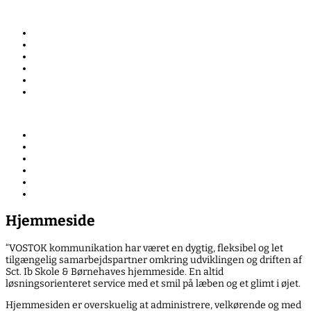
Kompetencer
Cases
Kurser og oplæg
Team
Blog
Kontakt
Kompetencer
Cases
Kurser og oplæg
Team
Blog
Kontakt
Hjemmeside
“VOSTOK kommunikation har været en dygtig, fleksibel og let
tilgængelig samarbejdspartner omkring udviklingen og driften af
Sct. Ib Skole & Børnehaves hjemmeside. En altid
løsningsorienteret service med et smil på læben og et glimt i øjet.
Hjemmesiden er overskuelig at administrere, velkørende og med