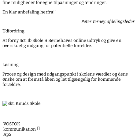
fine muligheder for egne tilpasninger og ændringer.
En klar anbefaling herfra!”
Peter Terney, afdelingsleder
Udfordring
At forny Sct. Ib Skole & Børnehaves online udtryk og give en
overskuelig indgang for potentielle forældre.
Løsning
Proces og design med udgangspunkt i skolens værdier og dens
ønske om at fremstå åben og let tilgængelig for kommende
forældre.
tilbage til cases
VOSTOK

kommunikation
ApS
info@vostok.dk