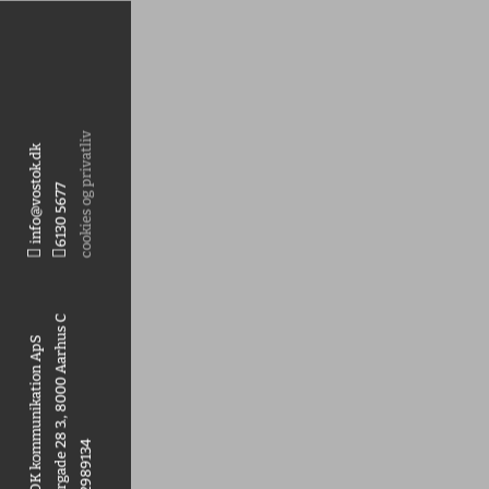
cookies og privatliv
info@vostok.dk
6130 5677


Klostergade 28 3., 8000 Aarhus C
VOSTOK kommunikation ApS
cvr: 42989134