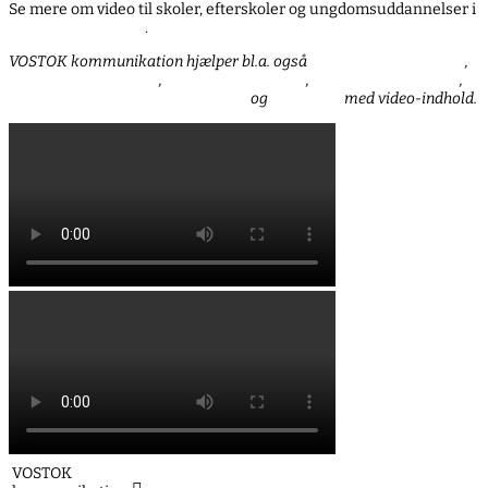
Se mere om video til skoler, efterskoler og ungdomsuddannelser i
blog-indlægget her
.
VOSTOK kommunikation hjælper bl.a. også
Lunderskov Efterskole
,
Tommerup Efterskole
,
OrkesterEfterskolen
,
Bindeballe Advokater
,
Danhostel Haderslev Vandrerhjem
og
DK OPTIK
med video-indhold.
VOSTOK