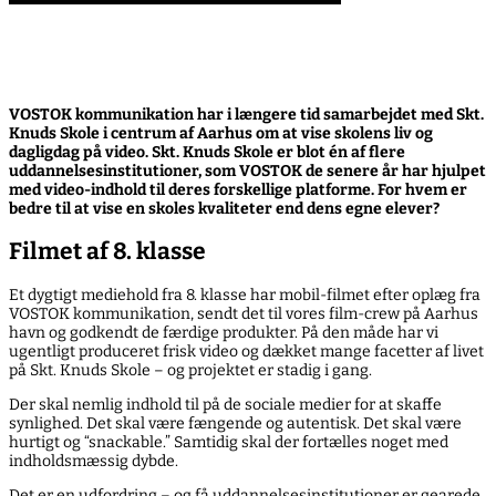
Video fra elev til elev – når eleverne selv
fortæller om skolen
VOSTOK kommunikation har i længere tid samarbejdet med Skt.
Knuds Skole i centrum af Aarhus om at vise skolens liv og
dagligdag på video. Skt. Knuds Skole er blot én af flere
uddannelsesinstitutioner, som VOSTOK de senere år har hjulpet
med video-indhold til deres forskellige platforme. For hvem er
bedre til at vise en skoles kvaliteter end dens egne elever?
Filmet af 8. klasse
Et dygtigt mediehold fra 8. klasse har mobil-filmet efter oplæg fra
VOSTOK kommunikation, sendt det til vores film-crew på Aarhus
havn og godkendt de færdige produkter. På den måde har vi
ugentligt produceret frisk video og dækket mange facetter af livet
på Skt. Knuds Skole – og projektet er stadig i gang.
Der skal nemlig indhold til på de sociale medier for at skaffe
synlighed. Det skal være fængende og autentisk. Det skal være
hurtigt og “snackable.” Samtidig skal der fortælles noget med
indholdsmæssig dybde.
Det er en udfordring – og få uddannelsesinstitutioner er gearede